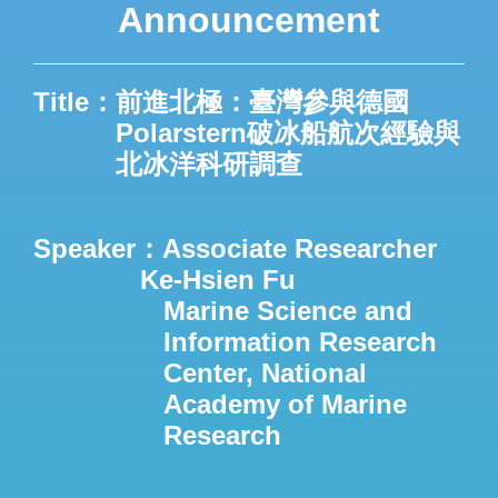
Announcement
Title：前進北極：臺灣參與德國
Polarstern破冰船航次經驗與
北冰洋科研調查
Speaker：Associate Researcher
Ke-Hsien Fu
Marine Science and
Information Research
Center, National
Academy of Marine
Research