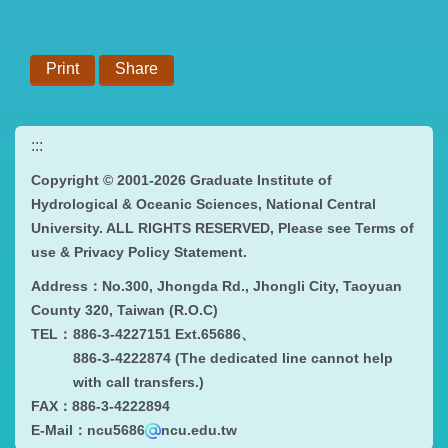
Print
Share
:::
Copyright © 2001-
2026 Graduate Institute of
Hydrological & Oceanic Sciences, National Central
University. ALL RIGHTS RESERVED, Please see
Terms of
use & Privacy Policy Statement
.
Address：
No.300, Jhongda Rd., Jhongli City, Taoyuan
County 320, Taiwan (R.O.C)
TEL：
886-3-4227151 Ext.65686、
886-3-4222874 (The dedicated line cannot help
with call transfers.)
FAX：
886-3-4222894
E-Mail：ncu5686
ncu.edu.tw