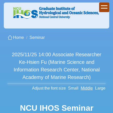
Jump
to
the
main
content
block
Home
Seminar
2025/11/25 14:00 Associate Researcher
Ke-Hsien Fu (Marine Science and
Information Research Center, National
Academy of Marine Research)
Adjust the font size
Small
Middle
Large
NCU IHOS Seminar