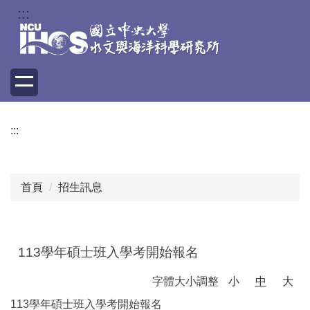
跳
:::
到
主
要
內
容
區
:::
首頁
招生訊息
113學年碩士班入學考開始報名
字體大小調整
小
中
大
113學年碩士班入學考開始報名