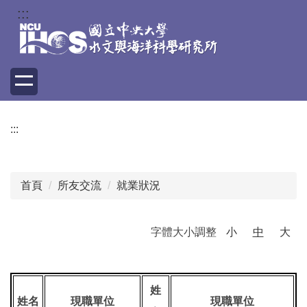
跳
:::
到
主
要
內
容
區
:::
首頁
所友交流
就業狀況
字體大小調整
小
中
大
姓
姓名
現職單位
現職單位