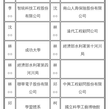
李
智統科技工程股份
沈
南山人壽保險股份有限
○○
有限公司
○○
公司
沈
林
遠代工程顧問公司
○○
○○
林
林
經濟部水利署第十河川
成功大學
○○
○○
局
林
經濟部水利署第四
林
○○
河川局
○○
林
聯華電子股份有限
邱
中興工程顧問股份有限
○○
公司
○○
公司
邱
柯
學盟體系
國立科學工藝博物館