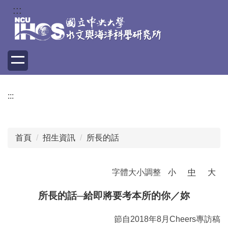
跳
:::
到
主
要
內
容
區
:::
首頁
招生資訊
所長的話
字體大小調整
小
中
大
所長的話─給即將要考本所的你／妳
節自2018年8月Cheers專訪稿