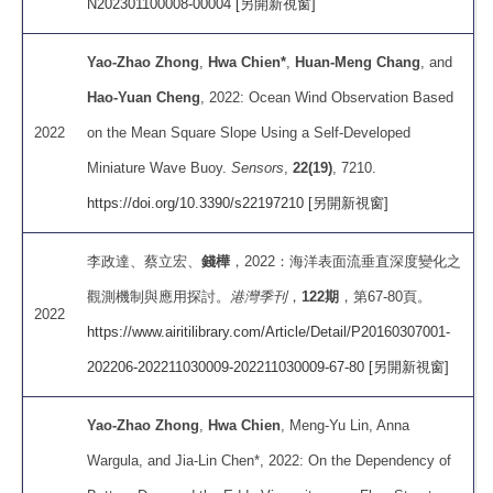
N202301100008-00004 [另開新視窗]
Yao-Zhao Zhong
,
Hwa Chien*
,
Huan-Meng Chang
, and
Hao-Yuan Cheng
, 2022: Ocean Wind Observation Based
2022
on the Mean Square Slope Using a Self-Developed
Miniature Wave Buoy.
Sensors
,
22(19)
, 7210.
https://doi.org/10.3390/s22197210 [另開新視窗]
李政達、蔡立宏、
錢樺
，2022：海洋表面流垂直深度變化之
觀測機制與應用探討。
港灣季刊
，
122期
，第67-80頁。
2022
https://www.airitilibrary.com/Article/Detail/P20160307001-
202206-202211030009-202211030009-67-80 [另開新視窗]
Yao-Zhao Zhong
,
Hwa Chien
, Meng-Yu Lin, Anna
Wargula, and Jia-Lin Chen*, 2022: On the Dependency of