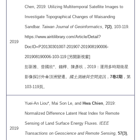
Chen, 2019: Utilizing Multitemporal Satellite Images to
Investigate Topographical Changes of Waisanding
Sandbar.
Taiwan Journal of Geoinformatics
,
7(2)
, 103-119.
https://www.airitilibrary.com/Article/Detail?
2019
DocID=P20130301007-201907-201908190006-
201908190006-103-119 [另開新視窗]
彭新雅、曾國欣*、錢樺、陳彥杕，2019：運用多時期衛星
影像探討外傘頂洲變遷。
國土測繪與空間資訊
，
7卷2期
，第
103-119頁。
Yuei-An Liou*, Mai Son Le, and
Hwa Chien
, 2019:
Normalized Difference Latent Heat Index for Remote
Sensing of Land Surface Energy Fluxes.
IEEE
2019
Transactions on Geoscience and Remote Sensing
,
57(3)
,