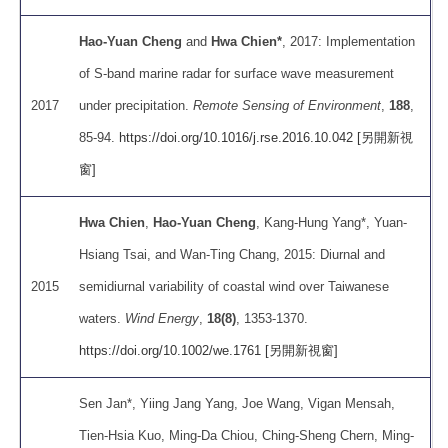
Hao-Yuan Cheng
and
Hwa Chien*
, 2017: Implementation
of S-band marine radar for surface wave measurement
2017
under precipitation.
Remote Sensing of Environment
,
188
,
85-94.
https://doi.org/10.1016/j.rse.2016.10.042 [另開新視
窗]
Hwa Chien
,
Hao-Yuan Cheng
, Kang-Hung Yang*, Yuan-
Hsiang Tsai, and Wan-Ting Chang, 2015: Diurnal and
2015
semidiurnal variability of coastal wind over Taiwanese
waters.
Wind Energy
,
18(8)
, 1353-1370.
https://doi.org/10.1002/we.1761 [另開新視窗]
Sen Jan*, Yiing Jang Yang, Joe Wang, Vigan Mensah,
Tien-Hsia Kuo, Ming-Da Chiou, Ching-Sheng Chern, Ming-