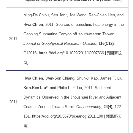
Ming-Da Chiou, Sen Jan*, Joe Wang, Ren-Chieh Lien, and
Hwa Chien
, 2011: Sources of baroclinic tidal energy in the
Gaoping Submarine Canyon off southwestern Taiwan.
2011
Journal of Geophysical Research: Oceans
,
116(C12)
,
C12016.
https://doi.org/10.1029/2011JC007366 [另開新視
窗]
Hwa Chien
, Wen-Son Chiang, Shuh-Ji Kao, James T. Liu,
Kon-Kee Liu*
, and Philip L.-F. Liu, 2011: Sediment
Dynamics Observed in the Jhoushuei River and Adjacent
2011
Coastal Zone in Taiwan Strait.
Oceanography
,
24(4)
, 122-
131.
https://doi.org/10.5670/oceanog.2011.100 [另開新視
窗]