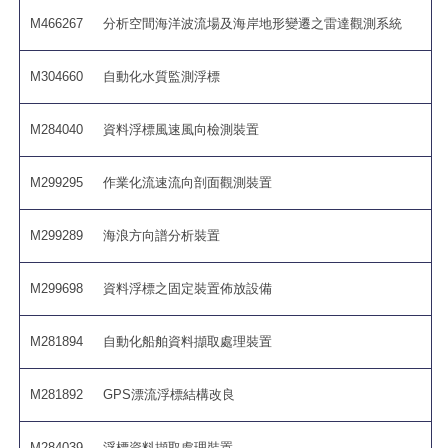
M466267
分析空間海洋波流場及海岸地形變遷之雷達觀測系統
M304660
自動化水質監測浮標
M284040
資料浮標風速風向檢測裝置
M299295
作業化流速流向剖面觀測裝置
M299289
海浪方向譜分析裝置
M299698
資料浮標之固定裝置佈放設備
M281894
自動化船舶資料擷取處理裝置
M281892
GPS漂流浮標結構改良
M284039
浮標資料擷取處理裝置