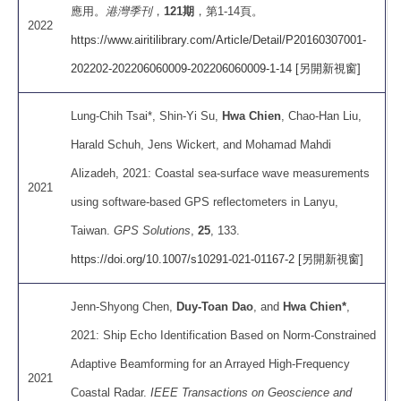
應用。
港灣季刊
，
121期
，第1-14頁。
2022
https://www.airitilibrary.com/Article/Detail/P20160307001-
202202-202206060009-202206060009-1-14 [另開新視窗]
Lung-Chih Tsai*, Shin-Yi Su,
Hwa Chien
, Chao-Han Liu,
Harald Schuh, Jens Wickert, and Mohamad Mahdi
Alizadeh, 2021: Coastal sea-surface wave measurements
2021
using software-based GPS reflectometers in Lanyu,
Taiwan.
GPS Solutions
,
25
, 133.
https://doi.org/10.1007/s10291-021-01167-2 [另開新視窗]
Jenn-Shyong Chen,
Duy-Toan Dao
, and
Hwa Chien*
,
2021: Ship Echo Identification Based on Norm-Constrained
Adaptive Beamforming for an Arrayed High-Frequency
2021
Coastal Radar.
IEEE Transactions on Geoscience and