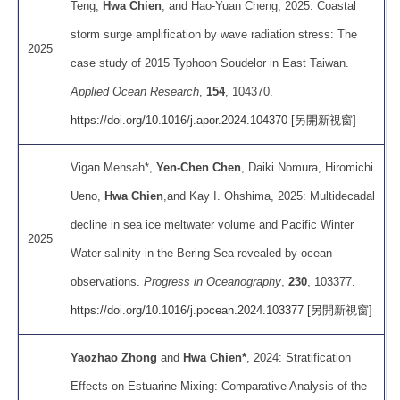
Teng,
Hwa Chien
, and Hao-Yuan Cheng, 2025: Coastal
storm surge amplification by wave radiation stress: The
2025
case study of 2015 Typhoon Soudelor in East Taiwan.
Applied Ocean Research
,
154
, 104370.
https://doi.org/10.1016/j.apor.2024.104370 [另開新視窗]
Vigan Mensah*,
Yen-Chen Chen
, Daiki Nomura, Hiromichi
Ueno,
Hwa Chien
,and Kay I. Ohshima, 2025: Multidecadal
decline in sea ice meltwater volume and Pacific Winter
2025
Water salinity in the Bering Sea revealed by ocean
observations.
Progress in Oceanography
,
230
, 103377.
https://doi.org/10.1016/j.pocean.2024.103377 [另開新視窗]
Yaozhao Zhong
and
Hwa Chien*
, 2024: Stratification
Effects on Estuarine Mixing: Comparative Analysis of the