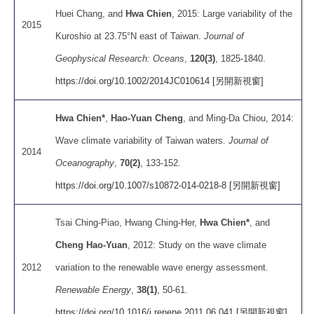
Huei Chang, and
Hwa Chien
, 2015: Large variability of the
2015
Kuroshio at 23.75°N east of Taiwan.
Journal of
Geophysical Research: Oceans
,
120(3)
, 1825-1840.
https://doi.org/10.1002/2014JC010614 [另開新視窗]
Hwa Chien*
,
Hao-Yuan Cheng
, and Ming-Da Chiou, 2014:
Wave climate variability of Taiwan waters.
Journal of
2014
Oceanography
,
70(2)
, 133-152.
https://doi.org/10.1007/s10872-014-0218-8 [另開新視窗]
Tsai Ching-Piao, Hwang Ching-Her,
Hwa Chien*
, and
Cheng Hao-Yuan
, 2012: Study on the wave climate
2012
variation to the renewable wave energy assessment.
Renewable Energy
,
38(1)
, 50-61.
https://doi.org/10.1016/j.renene.2011.06.041 [另開新視窗]