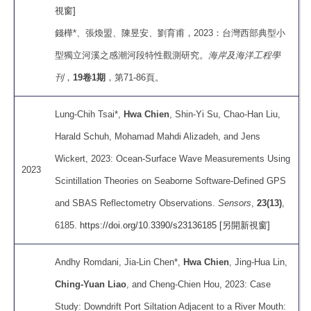
視窗]
錢樺*、張煥盟、陳昱安、劉育甫，2023：台灣西部典型小
型獨立河溪之感潮河段特性觀測研究。
海岸及海洋工程學
刊
，
19卷1期
，第71-86頁。
Lung-Chih Tsai*,
Hwa Chien
, Shin-Yi Su, Chao-Han Liu,
Harald Schuh, Mohamad Mahdi Alizadeh, and Jens
Wickert, 2023: Ocean-Surface Wave Measurements Using
2023
Scintillation Theories on Seaborne Software-Defined GPS
and SBAS Reflectometry Observations.
Sensors
,
23(13)
,
6185.
https://doi.org/10.3390/s23136185 [另開新視窗]
Andhy Romdani, Jia-Lin Chen*,
Hwa Chien
, Jing-Hua Lin,
Ching-Yuan Liao
, and Cheng-Chien Hou, 2023: Case
Study: Downdrift Port Siltation Adjacent to a River Mouth: