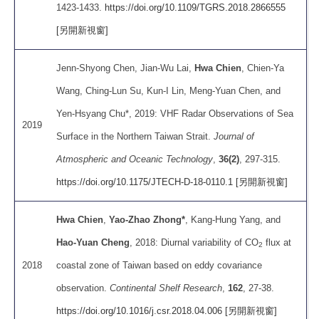
1423-1433.
https://doi.org/10.1109/TGRS.2018.2866555
[另開新視窗]
Jenn-Shyong Chen, Jian-Wu Lai,
Hwa Chien
, Chien-Ya
Wang, Ching-Lun Su, Kun-I Lin, Meng-Yuan Chen, and
Yen-Hsyang Chu*, 2019: VHF Radar Observations of Sea
2019
Surface in the Northern Taiwan Strait.
Journal of
Atmospheric and Oceanic Technology
,
36(2)
, 297-315.
https://doi.org/10.1175/JTECH-D-18-0110.1 [另開新視窗]
Hwa Chien
,
Yao-Zhao Zhong*
, Kang-Hung Yang, and
Hao-Yuan Cheng
, 2018: Diurnal variability of CO
flux at
2
2018
coastal zone of Taiwan based on eddy covariance
observation.
Continental Shelf Research
,
162
, 27-38.
https://doi.org/10.1016/j.csr.2018.04.006 [另開新視窗]