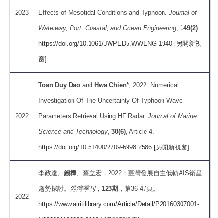
2023
Effects of Mesotidal Conditions and Typhoon.
Journal of
Waterway, Port, Coastal, and Ocean Engineering
,
149(2)
.
https://doi.org/10.1061/JWPED5.WWENG-1940 [另開新視
窗]
Toan Duy Dao
and
Hwa Chien*
, 2022: Numerical
Investigation Of The Uncertainty Of Typhoon Wave
2022
Parameters Retrieval Using HF Radar.
Journal of Marine
Science and Technology
,
30(6)
, Article 4.
https://doi.org/10.51400/2709-6998.2586 [另開新視窗]
李政達、
錢樺
、蔡立宏，2022：臺灣發展自主低軌AIS衛星
趨勢探討。
港灣季刊
，
123期
，第36-47頁。
2022
https://www.airitilibrary.com/Article/Detail/P20160307001-