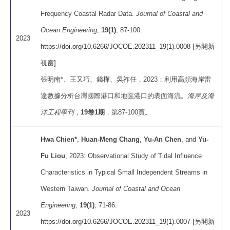
Frequency Coastal Radar Data.
Journal of Coastal and
Ocean Engineering
,
19(1)
, 87-100.
2023
https://doi.org/10.6266/JOCOE.202311_19(1).0008 [另開新
視窗]
張明南*、王又巧、錢樺、吳祚任，2023：利用高頻海岸雷
達數據分析台灣國際港口和地區港口的表面海流。
海岸及海
洋工程學刊
，
19卷1期
，第87-100頁。
Hwa Chien*
,
Huan-Meng Chang
,
Yu-An Chen
, and
Yu-
Fu Liou
, 2023: Observational Study of Tidal Influence
Characteristics in Typical Small Independent Streams in
Western Taiwan.
Journal of Coastal and Ocean
Engineering
,
19(1)
, 71-86.
2023
https://doi.org/10.6266/JOCOE.202311_19(1).0007 [另開新