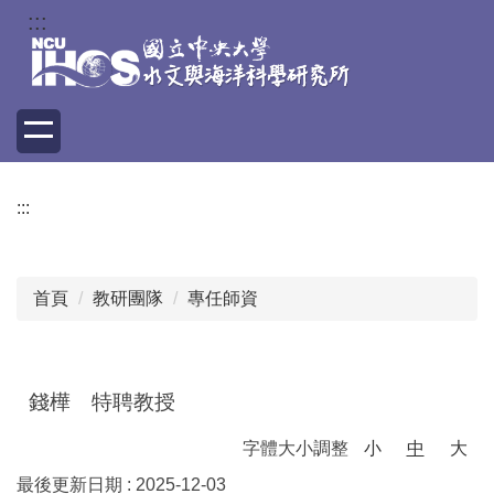
跳
:::
到
主
要
內
容
區
:::
首頁
教研團隊
專任師資
錢樺 特聘教授
字體大小調整
小
中
大
最後更新日期 :
2025-12-03