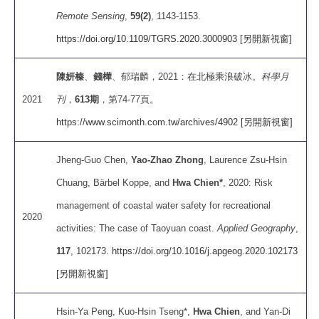
Remote Sensing
,
59(2)
, 1143-1153.
https://doi.org/10.1109/TGRS.2020.3000903 [另開新視窗]
陳妍榛
、
錢樺
、郁瑞麟，2021：在北極乘浪破冰。
科學月
2021
刊
，
613期
，第74-77頁。
https://www.scimonth.com.tw/archives/4902 [另開新視窗]
Jheng-Guo Chen,
Yao-Zhao Zhong
, Laurence Zsu-Hsin
Chuang, Bärbel Koppe, and
Hwa Chien*
, 2020: Risk
management of coastal water safety for recreational
2020
activities: The case of Taoyuan coast.
Applied Geography
,
117
, 102173.
https://doi.org/10.1016/j.apgeog.2020.102173
[另開新視窗]
Hsin-Ya Peng, Kuo-Hsin Tseng*,
Hwa Chien
, and Yan-Di