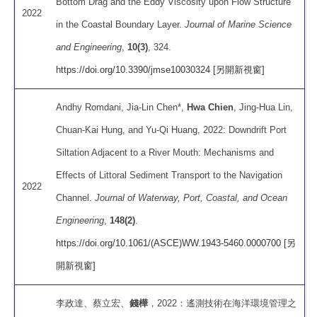
Bottom Drag and the Eddy Viscosity upon Flow Structure
2022
in the Coastal Boundary Layer.
Journal of Marine Science
and Engineering
,
10(3)
, 324.
https://doi.org/10.3390/jmse10030324 [另開新視窗]
Andhy Romdani, Jia-Lin Chen*,
Hwa Chien
, Jing-Hua Lin,
Chuan-Kai Hung, and Yu-Qi Huang, 2022: Downdrift Port
Siltation Adjacent to a River Mouth: Mechanisms and
Effects of Littoral Sediment Transport to the Navigation
2022
Channel.
Journal of Waterway, Port, Coastal, and Ocean
Engineering
,
148(2)
.
https://doi.org/10.1061/(ASCE)WW.1943-5460.0000700 [另
開新視窗]
李政達、蔡立宏、
錢樺
，2022：遙測技術在海洋環境管理之