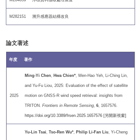
M282151
溯升感應器結構改良
論文著述
年度
著作
Ming-Yi Chen
,
Hwa Chien*
, Wen-Hao Yeh, Li-Ching Lin,
and Yu-Fu Liou, 2025: Evaluation of the effect of satellite
2025
motion on GNSS-R wind speed retrieval: insights from
TRITON.
Frontiers in Remote Sensing
,
6
, 1657576.
https://doi.org/10.3389/frsen.2025.1657576 [另開新視窗]
Yu-Lin Tsai
,
Tso-Ren Wu*
,
Philip Li-Fan Liu
, Yi-Cheng