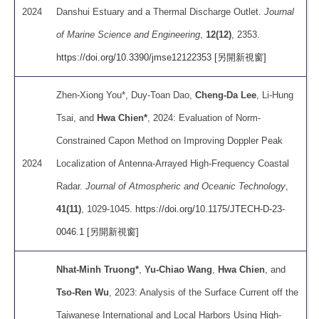
2024
Danshui Estuary and a Thermal Discharge Outlet.
Journal
of Marine Science and Engineering
,
12(12)
, 2353.
https://doi.org/10.3390/jmse12122353 [另開新視窗]
Zhen-Xiong You*, Duy-Toan Dao,
Cheng-Da Lee
, Li-Hung
Tsai, and
Hwa Chien*
, 2024: Evaluation of Norm-
Constrained Capon Method on Improving Doppler Peak
2024
Localization of Antenna-Arrayed High-Frequency Coastal
Radar.
Journal of Atmospheric and Oceanic Technology
,
41(11)
, 1029-1045.
https://doi.org/10.1175/JTECH-D-23-
0046.1 [另開新視窗]
Nhat-Minh Truong*
,
Yu-Chiao Wang
,
Hwa Chien
, and
Tso-Ren Wu
, 2023: Analysis of the Surface Current off the
Taiwanese International and Local Harbors Using High-