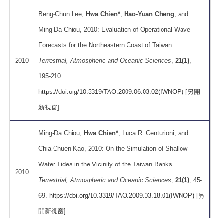
Beng-Chun Lee,
Hwa Chien*
,
Hao-Yuan Cheng
, and
Ming-Da Chiou, 2010: Evaluation of Operational Wave
Forecasts for the Northeastern Coast of Taiwan.
2010
Terrestrial, Atmospheric and Oceanic Sciences
,
21(1)
,
195-210.
https://doi.org/10.3319/TAO.2009.06.03.02(IWNOP) [另開
新視窗]
Ming-Da Chiou,
Hwa Chien*
, Luca R. Centurioni, and
Chia-Chuen Kao, 2010: On the Simulation of Shallow
Water Tides in the Vicinity of the Taiwan Banks.
2010
Terrestrial, Atmospheric and Oceanic Sciences
,
21(1)
, 45-
69.
https://doi.org/10.3319/TAO.2009.03.18.01(IWNOP) [另
開新視窗]