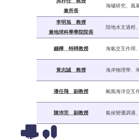
吳祚任 教授
海嘯研究、風
兼所長
李明旭 教授
陸地水文過程
兼地球科學學院院長
錢樺 特聘教授
海氣交互作用
黃志誠 教授
海岸物理學、
潘任飛 副教授
颱風海洋交互
陳沛芫 副教授
氣候變遷調適