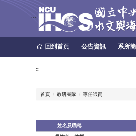
跳
到
:::
主
要
內
容
回到首頁
公告資訊
系所簡
區
:::
首頁
教研團隊
專任師資
姓名及職稱