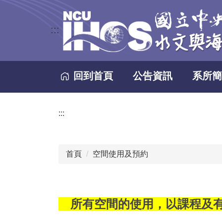
跳
到
:::
主
要
內
容
回到首頁
公告資訊
系所簡
區
:::
首頁
空間使用及預約
所有空間的使用，以課程及